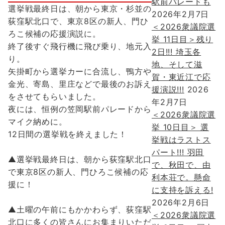
駅前パレードも
選挙戦最終日は、朝から東京・杉並の
2026年2月7日
荻窪駅北口で、東京8区の新人、門ひ
＜2026衆議院選
ろこ候補の応援演説に。
挙 11日目＞残り
終了後すぐ飛行機に飛び乗り、地元入
2日!!! 埼玉各
り。
地、そして滋
矢掛町から選挙カーに合流し、鴨方や
賀・東近江で応
金光、寄島、里庄などで最後のお訴え
援演説!!!
2026
をさせてもらいました。
年2月7日
夜には、恒例の笠岡駅前パレードから
＜2026衆議院選
マイク納めに。
挙 10日目＞ 選
12日間の選挙戦を終えました！
挙戦はラストス
パート!!! 羽田
▲選挙戦最終日は、朝から荻窪駅北口
で、秋田で、由
で東京8区の新人、門ひろこ候補の応
利本荘で。懸命
援に！
に支持を訴える!
2026年2月6日
▲土曜の午前にもかかわらず、荻窪駅
＜2026衆議院選
北口に多くの皆さんにお集まりいただ