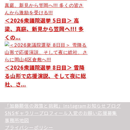
＜2026衆議院選挙 5日目＞ 高
梁、真庭、新見から笠岡へ!!! 多
くの...
＜2026衆議院選挙 8日目＞ 雪降
る山形で応援演説、そして夜に総
社、さ...
「加藤勝信の政策と挑戦」
Instagram
お知らせ
ブログ
SNS
ギャラリー
プロフィール
入党のお願い
応援募集
事務所地図
プライバシーポリシー