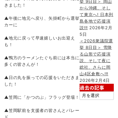
挙 9日目＞ 岡山
きました！
から沖縄、そし
て東京へ! 日本列
▲午後に地元へ戻り、矢掛町から選挙
島各地で応援演
カーに
説!!!
2026年2月
5日
▲地元に戻って早速嬉しいお出迎え
＜2026衆議院選
も！
挙 8日目＞ 雪降
る山形で応援演
▲鴨方のラーメンたぐち前には本当に
説、そして夜に
多くの皆さんが！
総社、さらに岡
山4区倉敷へ!!!
▲日の丸を振っての応援をいただきま
2026年2月4日
した！
過去の記事
過
▲笠岡に「かつのぶ」フラッグ登場！
去
の
▲笠岡駅前を支援者の皆さんとパレー
記
ド