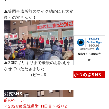
事
▲笠岡事務所前のマイク納めにも大変
多くの皆さんが！
公式サイトの確認方
法
▲20時ギリギリまで最後のお訴えを
させていただきました
かつのぶSNS
コピーURL
公式SNS
投
前のページ
＜2026衆議院選挙 11日目＞残り2