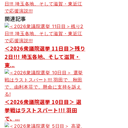
稿
日!!! 埼玉各地、そして滋賀・東近江
ナ
で応援演説!!!
関連記事
ビ
ゲ
ー
シ
＜2026衆議院選挙 11日目＞残り
2日!!! 埼玉各地、そして滋賀・
ョ
東...
ン
＜2026衆議院選挙 10日目＞ 選
挙戦はラストスパート!!! 羽田
で、...