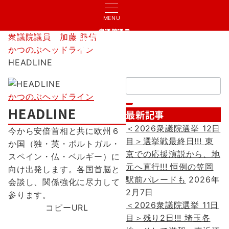
MENU
衆議院議員
衆議院議員 加藤 勝信
加藤 勝信
かつのぶヘッドライン
HEADLINE
検
索：
かつのぶヘッドライン
HEADLINE
最新記事
＜2026衆議院選挙 12日
今から安倍首相と共に欧州６
目＞選挙戦最終日!!! 東
か国（独・英・ポルトガル・
京での応援演説から、地
スペイン・仏・ベルギー）に
元へ直行!!! 恒例の笠岡
向け出発します。各国首脳と
駅前パレードも
2026年
会談し、関係強化に尽力して
2月7日
参ります。
＜2026衆議院選挙 11日
コピーURL
目＞残り2日!!! 埼玉各