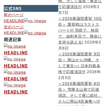
地、そして滋賀・東近江
で応援演説!!!
2026年2
公式SNS
月7日
投
前のページ
＜2026衆議院選挙 10日
HEADLINE
稿
目＞ 選挙戦はラストス
次のページ
パート!!! 羽田で、秋田
ナ
HEADLINE
で、由利本荘で。懸命に
ビ
関連記事
支持を訴える!
2026年2
ゲ
月6日
HEADLINE
＜2026衆議院選挙 9日
ー
目＞ 岡山から沖縄、そ
シ
HEADLINE
して東京へ! 日本列島各
ョ
地で応援演説!!!
2026年
2月5日
HEADLINE
ン
＜2026衆議院選挙 8日
目＞ 雪降る山形で応援
HEADLINE
演説、そして夜に総社、
さらに岡山4区倉敷へ!!!