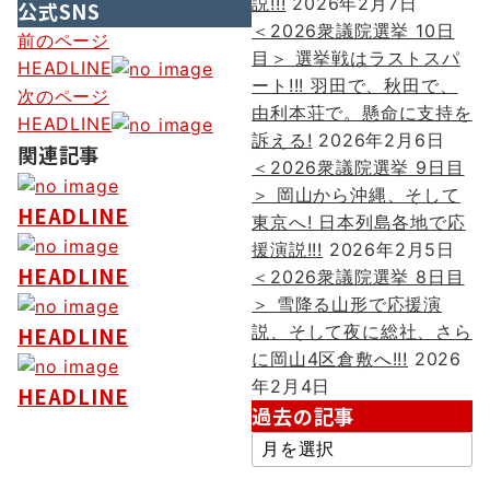
説!!!
2026年2月7日
公式SNS
＜2026衆議院選挙 10日
投
前のページ
目＞ 選挙戦はラストスパ
HEADLINE
稿
ート!!! 羽田で、秋田で、
次のページ
由利本荘で。懸命に支持を
ナ
HEADLINE
訴える!
2026年2月6日
ビ
関連記事
＜2026衆議院選挙 9日目
ゲ
＞ 岡山から沖縄、そして
HEADLINE
東京へ! 日本列島各地で応
ー
援演説!!!
2026年2月5日
シ
HEADLINE
＜2026衆議院選挙 8日目
ョ
＞ 雪降る山形で応援演
説、そして夜に総社、さら
HEADLINE
ン
に岡山4区倉敷へ!!!
2026
年2月4日
HEADLINE
過去の記事
過
去