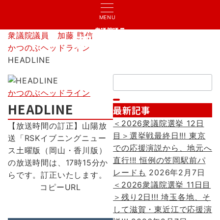
MENU
衆議院議員
衆議院議員 加藤 勝信
加藤 勝信
かつのぶヘッドライン
HEADLINE
検
索：
かつのぶヘッドライン
HEADLINE
最新記事
＜2026衆議院選挙 12日
【放送時間の訂正】山陽放
目＞選挙戦最終日!!! 東京
送「RSKイブニングニュー
での応援演説から、地元へ
ス土曜版（岡山・香川版）
直行!!! 恒例の笠岡駅前パ
の放送時間は、17時15分か
レードも
2026年2月7日
らです。訂正いたします。
＜2026衆議院選挙 11日目
コピーURL
＞残り2日!!! 埼玉各地、そ
して滋賀・東近江で応援演