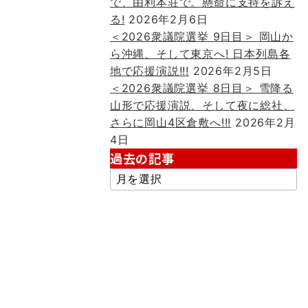
で、由利本荘で。懸命に支持を訴え
る!
2026年2月6日
＜2026衆議院選挙 9日目＞ 岡山か
ら沖縄、そして東京へ! 日本列島各
地で応援演説!!!
2026年2月5日
＜2026衆議院選挙 8日目＞ 雪降る
山形で応援演説、そして夜に総社、
さらに岡山4区倉敷へ!!!
2026年2月
4日
過去の記事
過
去
の
記
事