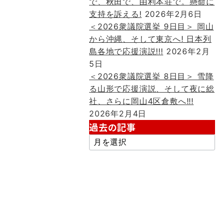
で、秋田で、由利本荘で。懸命に
支持を訴える!
2026年2月6日
＜2026衆議院選挙 9日目＞ 岡山
から沖縄、そして東京へ! 日本列
島各地で応援演説!!!
2026年2月
5日
＜2026衆議院選挙 8日目＞ 雪降
る山形で応援演説、そして夜に総
社、さらに岡山4区倉敷へ!!!
2026年2月4日
過去の記事
過
去
の
記
事