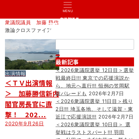
MENU
衆議院議員
衆議院議員 加藤 勝信
加藤 勝信
激論クロスファイア
検
索：
最新記事
＜2026衆議院選挙 12日目＞選挙
出演情報
戦最終日!!! 東京での応援演説か
＜ＴＶ出演情報
ら、地元へ直行!!! 恒例の笠岡駅
＞ 加藤勝信新内
前パレードも
2026年2月7日
＜2026衆議院選挙 11日目＞残り
閣官房長官に直
2日!!! 埼玉各地、そして滋賀・東
撃！ 202...
近江で応援演説!!!
2026年2月7日
2020年9月26日
＜2026衆議院選挙 10日目＞ 選
挙戦はラストスパート!!! 羽田