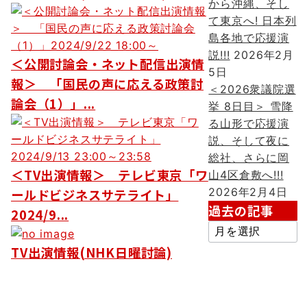
から沖縄、そし
ョ
て東京へ! 日本列
ン
島各地で応援演
説!!!
2026年2月
＜公開討論会・ネット配信出演情
5日
報＞ 「国民の声に応える政策討
＜2026衆議院選
論会（1）」...
挙 8日目＞ 雪降
る山形で応援演
説、そして夜に
総社、さらに岡
＜TV出演情報＞ テレビ東京「ワ
山4区倉敷へ!!!
2026年2月4日
ールドビジネスサテライト」
過去の記事
2024/9...
過
去
TV出演情報(NHK日曜討論)
の
記
事