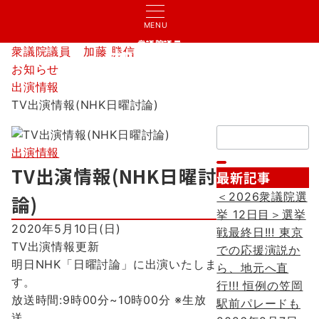
MENU
衆議院議員
衆議院議員 加藤 勝信
加藤 勝信
お知らせ
出演情報
TV出演情報(NHK日曜討論)
検
索：
出演情報
TV出演情報(NHK日曜討
最新記事
＜2026衆議院選
論)
挙 12日目＞選挙
2020年5月10日(日)
戦最終日!!! 東京
TV出演情報更新
での応援演説か
明日NHK「日曜討論」に出演いたしま
ら、地元へ直
す。
行!!! 恒例の笠岡
放送時間:9時00分~10時00分 ※生放
駅前パレードも
送