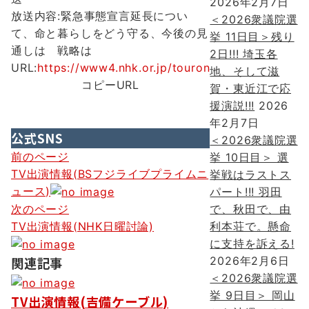
2026年2月7日
放送内容:緊急事態宣言延長につい
＜2026衆議院選
て、命と暮らしをどう守る、今後の見
挙 11日目＞残り
通しは 戦略は
2日!!! 埼玉各
URL:
https://www4.nhk.or.jp/touron
地、そして滋
コピーURL
賀・東近江で応
援演説!!!
2026
年2月7日
公式SNS
＜2026衆議院選
投
前のページ
挙 10日目＞ 選
TV出演情報(BSフジライブプライムニ
挙戦はラストス
稿
ュース)
パート!!! 羽田
ナ
で、秋田で、由
次のページ
ビ
利本荘で。懸命
TV出演情報(NHK日曜討論)
に支持を訴える!
ゲ
2026年2月6日
関連記事
ー
＜2026衆議院選
挙 9日目＞ 岡山
シ
TV出演情報(吉備ケーブル)