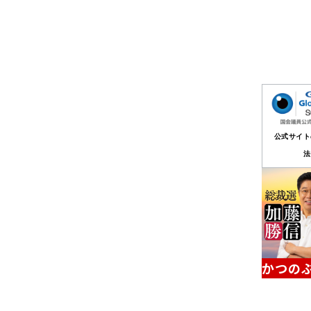
公式サイト
法
かつのぶ