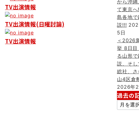
ン
から沖縄
TV出演情報
て東京へ
島各地で
TV出演情報(日曜討論)
説!!!
20
5日
TV出演情報
＜2026
挙 8日目
る山形で
説、そし
総社、さ
山4区倉敷
2026年
過去の
過
去
の
記
事