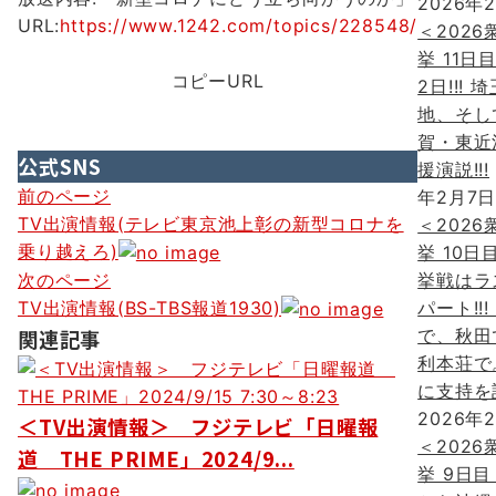
2026年
URL:
https://www.1242.com/topics/228548/
＜2026
挙 11日
コピーURL
2日!!! 
地、そし
賀・東近
公式SNS
援演説!!!
投
前のページ
年2月7
TV出演情報(テレビ東京池上彰の新型コロナを
＜2026
稿
乗り越えろ)
挙 10日
ナ
挙戦はラ
次のページ
ビ
パート!!!
TV出演情報(BS-TBS報道1930)
で、秋田
関連記事
ゲ
利本荘で
ー
に支持を
2026年
シ
＜TV出演情報＞ フジテレビ「日曜報
＜2026
道 THE PRIME」2024/9...
ョ
挙 9日目