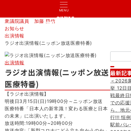
MENU
衆議院議員
衆議院議員 加藤 勝信
加藤 勝信
お知らせ
出演情報
ラジオ出演情報(ニッポン放送医療特番)
検
索：
出演情報
ラジオ出演情報(ニッポン放送
最新記
＜2026
医療特番)
挙 12日
【ラジオ出演情報】
戦最終日!
明後日3月15日(日)19時00分～ニッポン放送
での応援
医療特番「日本人の新常識！変わる医療と日本
ら、地元
の未来」に出演いたします。
行!!! 
放送時間:19時00分~20時00分
駅前パレ
放送内容:「新型コロナにどう立ち向かうのか」