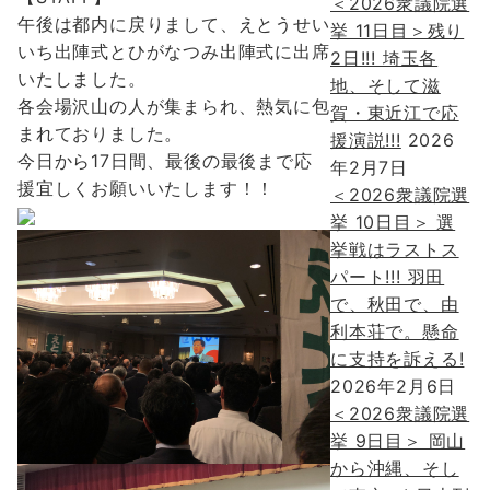
＜2026衆議院選
午後は都内に戻りまして、えとうせい
挙 11日目＞残り
いち出陣式とひがなつみ出陣式に出席
2日!!! 埼玉各
いたしました。
地、そして滋
各会場沢山の人が集まられ、熱気に包
賀・東近江で応
まれておりました。
援演説!!!
2026
今日から17日間、最後の最後まで応
年2月7日
援宜しくお願いいたします！！
＜2026衆議院選
挙 10日目＞ 選
挙戦はラストス
パート!!! 羽田
で、秋田で、由
利本荘で。懸命
に支持を訴える!
2026年2月6日
＜2026衆議院選
挙 9日目＞ 岡山
から沖縄、そし