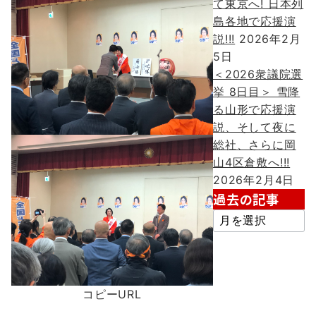
て東京へ! 日本列
島各地で応援演
説!!!
2026年2月
5日
＜2026衆議院選
挙 8日目＞ 雪降
る山形で応援演
説、そして夜に
総社、さらに岡
山4区倉敷へ!!!
2026年2月4日
過去の記事
過
去
の
記
事
コピーURL