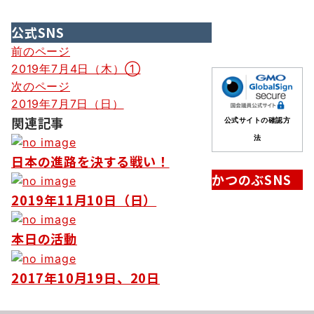
公式SNS
投
前のページ
2019年7月4日（木）①
稿
次のページ
ナ
2019年7月7日（日）
関連記事
ビ
公式サイトの確認方
法
ゲ
日本の進路を決する戦い！
ー
かつのぶSNS
シ
2019年11月10日（日）
ョ
本日の活動
ン
2017年10月19日、20日