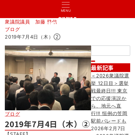
MENU
衆議院議員
衆議院議員 加藤 勝信
加藤 勝信
ブログ
2019年7月4日（木）②
検
索：
最新記事
＜2026衆議院選
挙 12日目＞選挙
戦最終日!!! 東京
での応援演説か
ら、地元へ直
行!!! 恒例の笠岡
ブログ
駅前パレードも
2019年7月4日（木）②
2026年2月7日
【STAFF】