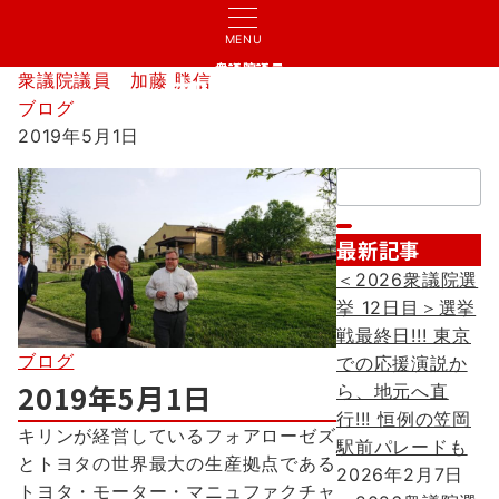
MENU
衆議院議員
衆議院議員 加藤 勝信
加藤 勝信
ブログ
2019年5月1日
検
索：
最新記事
＜2026衆議院選
挙 12日目＞選挙
戦最終日!!! 東京
ブログ
での応援演説か
2019年5月1日
ら、地元へ直
行!!! 恒例の笠岡
キリンが経営しているフォアローゼズ
駅前パレードも
とトヨタの世界最大の生産拠点である
2026年2月7日
トヨタ・モーター・マニュファクチャ