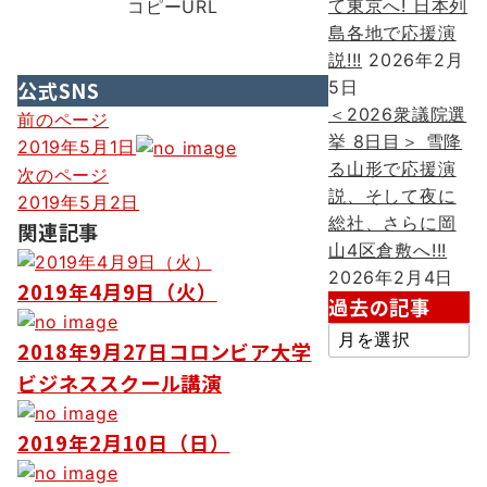
て東京へ! 日本列
コピーURL
島各地で応援演
説!!!
2026年2月
公式SNS
5日
＜2026衆議院選
投
前のページ
挙 8日目＞ 雪降
2019年5月1日
稿
る山形で応援演
次のページ
ナ
説、そして夜に
2019年5月2日
総社、さらに岡
ビ
関連記事
山4区倉敷へ!!!
ゲ
2026年2月4日
2019年4月9日（火）
ー
過去の記事
過
シ
2018年9月27日コロンビア大学
去
ョ
ビジネススクール講演
の
ン
記
2019年2月10日（日）
事