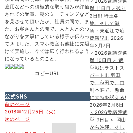
＜2026衆議院選
雇用などへの積極的な取り組みが評価
挙 11日目＞残り
されての受賞。朝のミーティングなど
2日!!! 埼玉各
を見させて頂いたが、社員の間で、ま
地、そして滋
た、お客さんとの間で、人と人とのつ
賀・東近江で応
ながりを大事にしている様子が伝わっ
援演説!!!
2026
てきました。スマホ教室も他社に先駆
年2月7日
けて実施し、今では広く行われるよう
＜2026衆議院選
になっているとのこと。
挙 10日目＞ 選
挙戦はラストス
コピーURL
パート!!! 羽田
で、秋田で、由
利本荘で。懸命
公式SNS
に支持を訴える!
投
前のページ
2026年2月6日
2018年12月25日（火）
＜2026衆議院選
稿
次のページ
挙 9日目＞ 岡山
ナ
から沖縄、そし