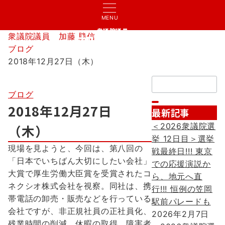
MENU
衆議院議員
衆議院議員 加藤 勝信
加藤 勝信
ブログ
2018年12月27日（木）
検
索：
ブログ
2018年12月27日
最新記事
＜2026衆議院選
（木）
挙 12日目＞選挙
現場を見ようと、今回は、第八回の
戦最終日!!! 東京
「日本でいちばん大切にしたい会社」
での応援演説か
大賞で厚生労働大臣賞を受賞されたコ
ら、地元へ直
ネクシオ株式会社を視察。同社は、携
行!!! 恒例の笠岡
帯電話の卸売・販売などを行っている
駅前パレードも
会社ですが、非正規社員の正社員化、
2026年2月7日
残業時間の削減、休暇の取得、障害者