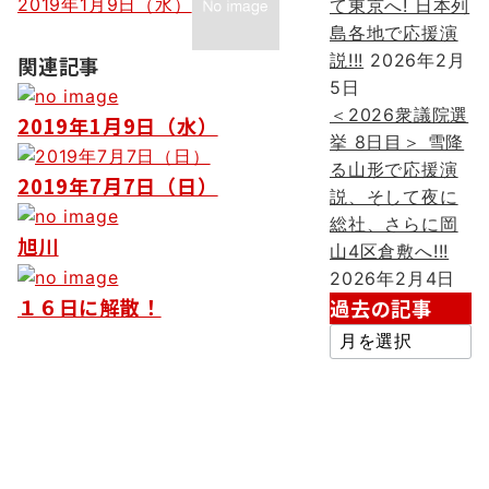
ビ
2019年1月9日（水）
て東京へ! 日本列
島各地で応援演
ゲ
説!!!
2026年2月
関連記事
ー
5日
シ
＜2026衆議院選
2019年1月9日（水）
挙 8日目＞ 雪降
ョ
る山形で応援演
2019年7月7日（日）
ン
説、そして夜に
総社、さらに岡
旭川
山4区倉敷へ!!!
2026年2月4日
１６日に解散！
過去の記事
過
去
の
記
事