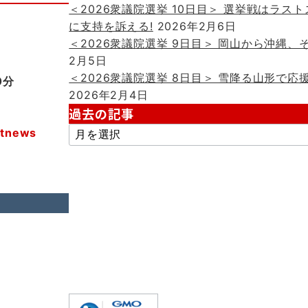
＜2026衆議院選挙 10日目＞ 選挙戦はラス
に支持を訴える!
2026年2月6日
＜2026衆議院選挙 9日目＞ 岡山から沖縄、そ
2月5日
＜2026衆議院選挙 8日目＞ 雪降る山形で応
0分
2026年2月4日
過去の記事
過
rtnews
去
の
記
事