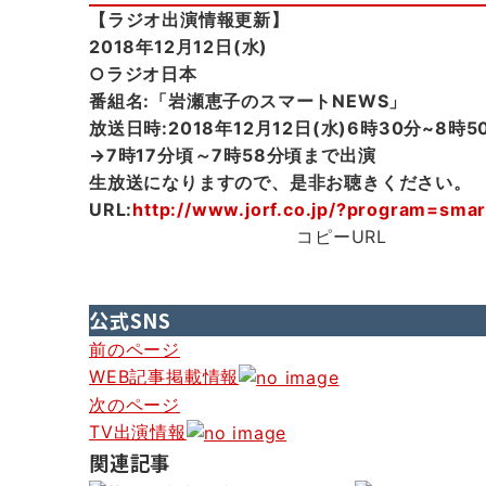
【ラジオ出演情報更新】
2018年12月12日(水)
○ラジオ日本
番組名:「岩瀬恵子のスマートNEWS」
放送日時:2018年12月12日(水)6時30分~8時5
→7時17分頃～7時58分頃まで出演
生放送になりますので、是非お聴きください。
URL:
http://www.jorf.co.jp/?program=sma
コピーURL
公式SNS
投
前のページ
WEB記事掲載情報
稿
次のページ
ナ
TV出演情報
ビ
関連記事