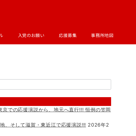
ル
入党のお願い
応援募集
事務所地図
! 東京での応援演説から、地元へ直行!!! 恒例の笠岡
玉各地、そして滋賀・東近江で応援演説!!!
2026年2