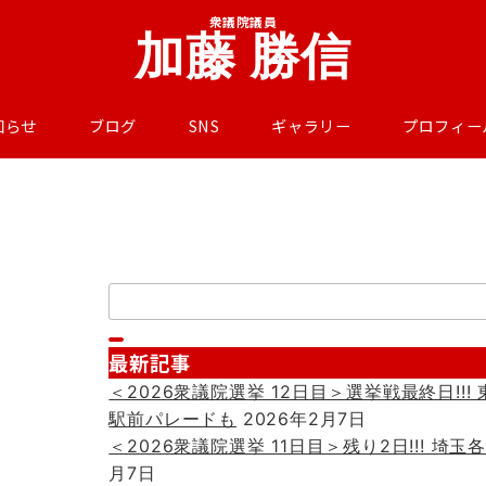
衆議院議員
加藤 勝信
知らせ
ブログ
SNS
ギャラリー
プロフィー
検
索：
最新記事
＜2026衆議院選挙 12日目＞選挙戦最終日!!
駅前パレードも
2026年2月7日
＜2026衆議院選挙 11日目＞残り2日!!! 埼
月7日