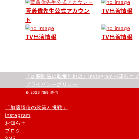
ゲ
菅義偉先生公式アカウン
TV出演情報
ー
ト
シ
ョ
TV出演情報
TV出演情報
ン
「加藤勝信の政策と挑戦」
Instagram
お知らせ
プライバシーポリシー
© 2026
加藤 勝信
「加藤勝信の政策と挑戦」
Instagram
お知らせ
ブログ
SNS