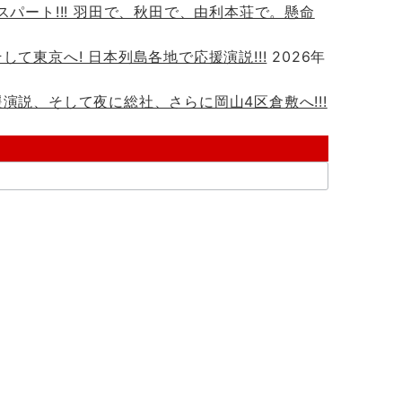
トスパート!!! 羽田で、秋田で、由利本荘で。懸命
して東京へ! 日本列島各地で応援演説!!!
2026年
援演説、そして夜に総社、さらに岡山4区倉敷へ!!!