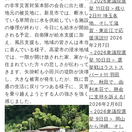
＜2026衆議院選
の非常災害対策本部の会合に出た後、
挙 11日目＞残り
地元の被災地に。新見市では、断水し
2日!!! 埼玉各
ている草間台に水を供給している施設
地、そして滋
の修理が終わり、今日にも給水が開始
賀・東近江で応
される予定。自衛隊が給水支援に加
援演説!!!
2026
え、風呂支援も。地域の皆さんは本当
年2月7日
に喜んでいる様子。高梁市の浸水地域
＜2026衆議院選
では、一階が開け放された家、家から
挙 10日目＞ 選
住まれていた方々の悲しさが伝わって
挙戦はラストス
きます。矢掛町も小田川の堤防が決壊
パート!!! 羽田
し、大きな被害が発生したが、既に普
で、秋田で、由
通の生活に戻りつつある様子に、災害
利本荘で。懸命
を乗り越えようとする人の強さを強く
に支持を訴える!
感じました。
2026年2月6日
＜2026衆議院選
挙 9日目＞ 岡山
から沖縄、そし