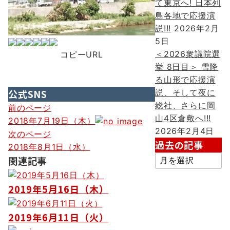
て東京へ! 日本列
島各地で応援演
説!!!
2026年2月
5日
＜2026衆議院選
コピーURL
挙 8日目＞ 雪降
る山形で応援演
公式SNS
説、そして夜に
総社、さらに岡
投
前のページ
山4区倉敷へ!!!
2018年7月19日（木）
稿
2026年2月4日
次のページ
ナ
過去の記事
2018年8月1日（水）
過
ビ
関連記事
去
ゲ
の
2019年5月16日（木）
ー
記
事
シ
2019年6月11日（火）