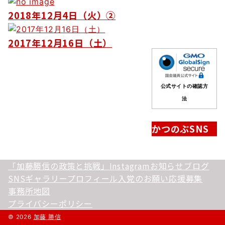
ョ
2018年12月4日（火）②
ン
2017年12月16日（土）
公式サイトの確認方
法
かつのぶSNS
「加藤勝信の政策と挑戦」
Instagram
お知らせ
ブログ
SNS
ギャラリー
プロフィール
入党のお願い
応援募集
事務所地図
プライバシーポリシー
© 2026
加藤 勝信