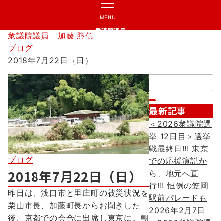
MENU
衆議院議員
衆議院議員 加藤 勝信
加藤 勝信
ブログ
2018年7月22日（日）
検
索：
最新記事
＜2026衆議院選
挙 12日目＞選挙
戦最終日!!! 東京
ブログ
での応援演説か
2018年7月22日（日）
ら、地元へ直
行!!! 恒例の笠岡
昨日は、浅口市と里庄町の被災状況を
駅前パレードも
栗山市長、加藤町長からお聞きした
2026年2月7日
後、京都での会合に出席し東京に。朝