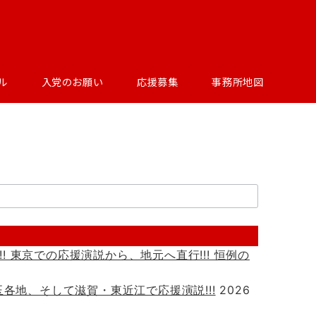
ル
入党のお願い
応援募集
事務所地図
!! 東京での応援演説から、地元へ直行!!! 恒例の
 埼玉各地、そして滋賀・東近江で応援演説!!!
2026