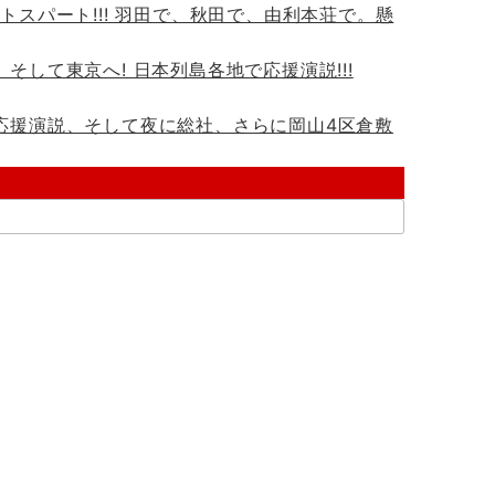
ストスパート!!! 羽田で、秋田で、由利本荘で。懸
、そして東京へ! 日本列島各地で応援演説!!!
で応援演説、そして夜に総社、さらに岡山4区倉敷