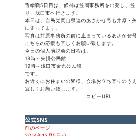
選挙戦5日目は、候補は笠岡事務所を出発し、笠
り、浅口市へ行きます。
本日は、自民党岡山県連のあさかぜ号も井原・
に走ってます。
写真は井原事務所の前に止まっているあさかぜ
こちらの応援も宜しくお願い致します。
今日の個人演説会の日程は、
18時～矢掛公民館
19時～浅口市金光公民館
です。
お近くにお住まいの皆様、会場お立ち寄りのう
宜しくお願い致します。
コピーURL
公式SNS
投
前のページ
2014年12月5日-2