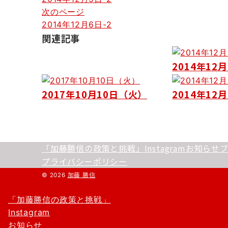
稿
次のページ
ナ
2014年12月6日-2
関連記事
ビ
ゲ
2014年12月
ー
シ
2017年10月10日（火）
2014年12月
ョ
ン
「加藤勝信の政策と挑戦」
Instagram
お知らせ
プライバシーポリシー
© 2026
加藤 勝信
「加藤勝信の政策と挑戦」
Instagram
お知らせ