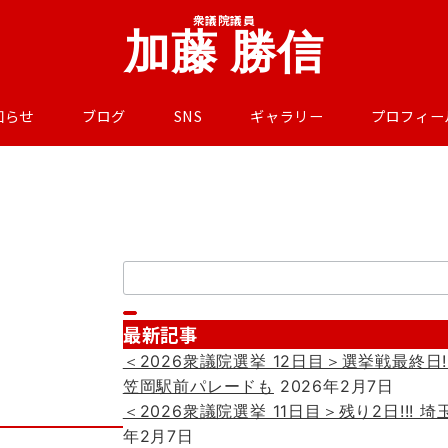
衆議院議員
加藤 勝信
知らせ
ブログ
SNS
ギャラリー
プロフィー
検
索：
最新記事
＜2026衆議院選挙 12日目＞選挙戦最終日!
笠岡駅前パレードも
2026年2月7日
＜2026衆議院選挙 11日目＞残り2日!!!
年2月7日