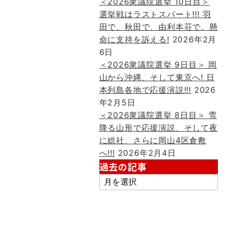
＜2026衆議院選挙 10日目＞
選挙戦はラストスパート!!! 羽
田で、秋田で、由利本荘で。懸
命に支持を訴える!
2026年2月
6日
＜2026衆議院選挙 9日目＞ 岡
山から沖縄、そして東京へ! 日
本列島各地で応援演説!!!
2026
年2月5日
＜2026衆議院選挙 8日目＞ 雪
降る山形で応援演説、そして夜
に総社、さらに岡山4区倉敷
へ!!!
2026年2月4日
過去の記事
過
去
の
記