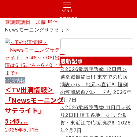
MENU
衆議院議員
衆議院議員 加藤 勝信
加藤 勝信
Newsモーニングサテライト
検
索：
最新記事
＜2026衆議院選挙 12日目＞
選挙戦最終日!!! 東京での応援
出演情報
演説から、地元へ直行!!! 恒例
＜TV出演情報＞
の笠岡駅前パレードも
2026年
「Newsモーニング
2月7日
＜2026衆議院選挙 11日目＞残
サテライト」
り2日!!! 埼玉各地、そして滋
5:45...
賀・東近江で応援演説!!!
2026
2025年5月1日
年2月7日